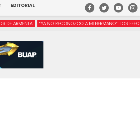
S
EDITORIAL
ARMENTA
“YA NO RECONOZCO A MI HERMANO”: LOS EFECTOS DE 