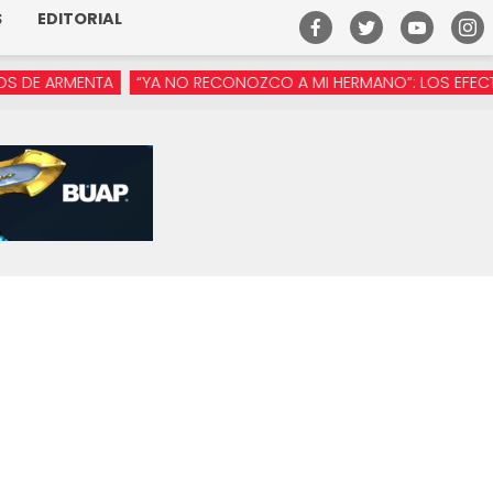
S
EDITORIAL
ARMENTA
“YA NO RECONOZCO A MI HERMANO”: LOS EFECTOS DE 