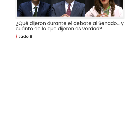
¿Qué dijeron durante el debate al Senado… y
cuánto de lo que dijeron es verdad?
Lado B