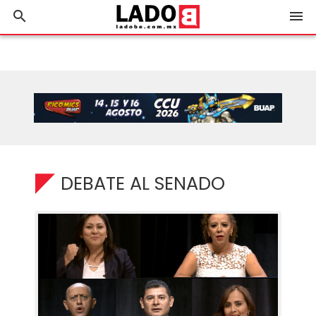
search
menu
DEBATE AL SENADO