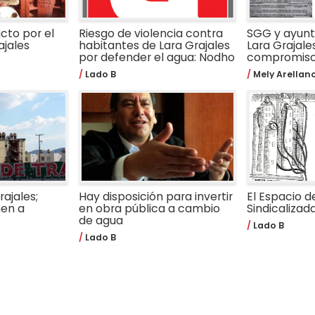
icto por el
Riesgo de violencia contra
SGG y ayun
ajales
habitantes de Lara Grajales
Lara Grajal
por defender el agua: Nodho
compromis
Lado B
Mely Arellan
rajales;
Hay disposición para invertir
El Espacio d
nen a
en obra pública a cambio
Sindicalizad
de agua
Lado B
Lado B