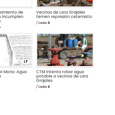
tamiento de
Vecinos de Lara Grajales
es incumplen
temen represión cetemista
o
Lado B
o
el Mono: Agua
CTM intenta robar agua
a
potable a vecinos de Lara
Grajales
Lado B