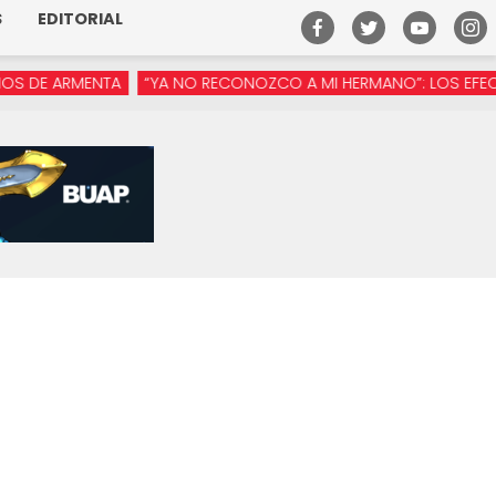
S
EDITORIAL
 ARMENTA
“YA NO RECONOZCO A MI HERMANO”: LOS EFECTOS D