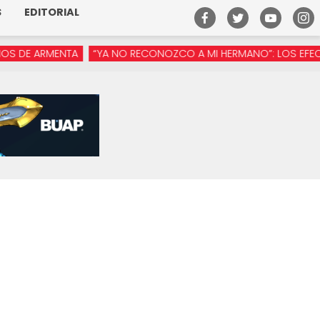
S
EDITORIAL
 ARMENTA
“YA NO RECONOZCO A MI HERMANO”: LOS EFECTOS DE