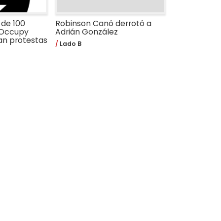
 de 100
Robinson Canó derrotó a
 Occupy
Adrián González
an protestas
Lado B