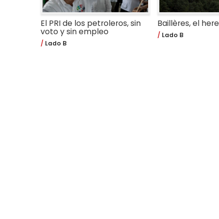
El PRI de los petroleros, sin
Baillères, el her
voto y sin empleo
Lado B
Lado B