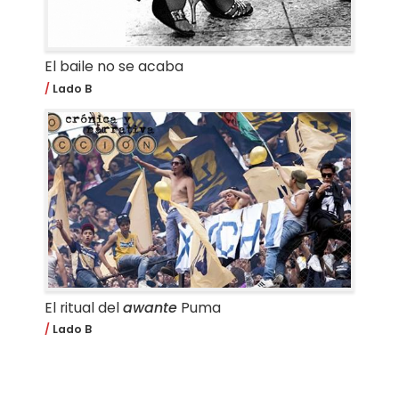
El baile no se acaba
Lado B
El ritual del
awante
Puma
Lado B