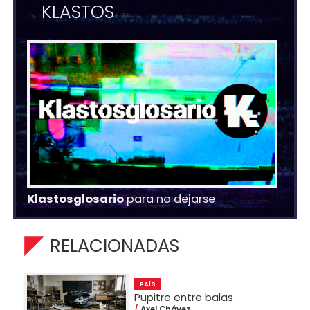
KLASTOS
Klastosglosario
para no dejarse
RELACIONADAS
PAÍS
Pupitre entre balas
Axel Chávez