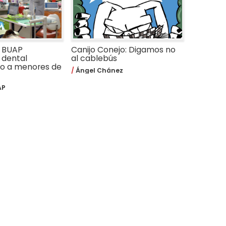
a BUAP
Canijo Conejo: Digamos no
 dental
al cablebús
do a menores de
Ángel Chánez
AP