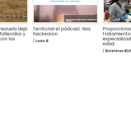
nezuela dejó
Territorial el pódcast: Nos
Proporcion
fallecidos y
hackearon
tratamiento
con los
especializa
Lado B
edad
Boletines BU