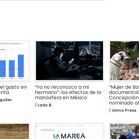
 el gasto en
“Ya no reconozco a mi
“Mujer de Bar
enta
hermano”: los efectos de la
documental 
manósfera en México
Concepción
guilar
nominado al 
Lado B
Istmo Press