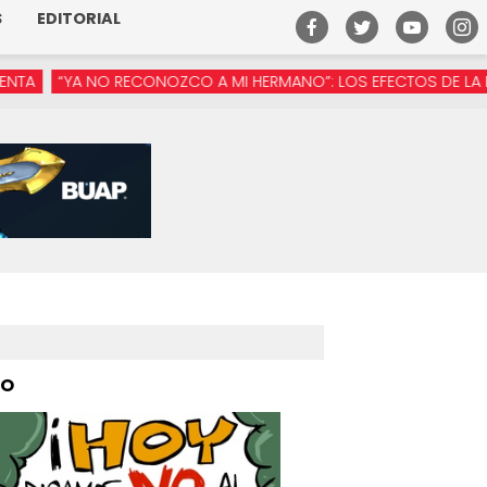
S
EDITORIAL
NO RECONOZCO A MI HERMANO”: LOS EFECTOS DE LA MANÓSFERA 
PO