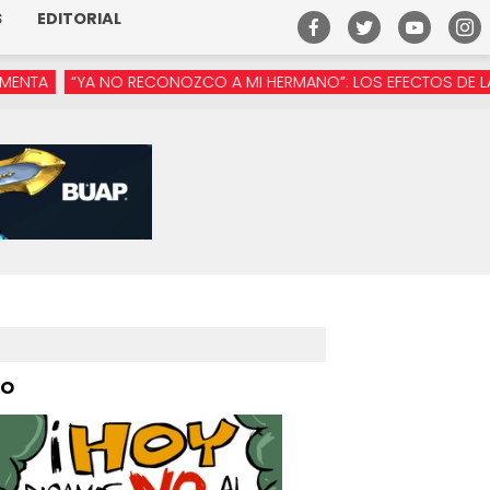
S
EDITORIAL
O RECONOZCO A MI HERMANO”: LOS EFECTOS DE LA MANÓSFERA E
PO