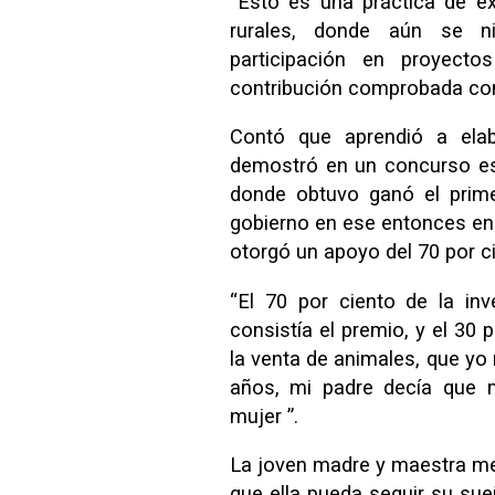
“Esto es una práctica de e
rurales, donde aún se n
participación en proyect
contribución comprobada com
Contó que aprendió a ela
demostró en un concurso es
donde obtuvo ganó el prime
gobierno en ese entonces e
otorgó un apoyo del 70 por ci
“El 70 por ciento de la inv
consistía el premio, y el 30
la venta de animales, que yo
años, mi padre decía que 
mujer ”.
La joven madre y maestra m
que ella pueda seguir su sue