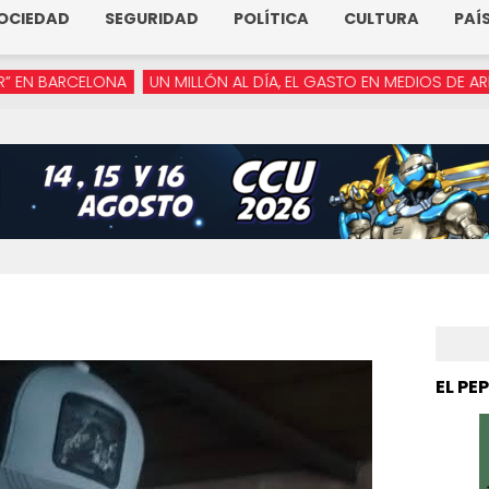
OCIEDAD
SEGURIDAD
POLÍTICA
CULTURA
PAÍ
NA
UN MILLÓN AL DÍA, EL GASTO EN MEDIOS DE ARMENTA
“YA N
EL PE