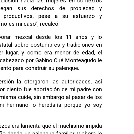
xclusión hacia las mujeres en contextos
iegan sus derechos de propiedad y
os productivos, pese a su esfuerzo y
o es mi caso”, recalcó.
borar mezcal desde los 11 años y lo
tatal sobre costumbres y tradiciones en
r lugar, y como era menor de edad, el
ncabezado por Gabino Cué Monteagudo le
ento para construir su palenque.
ersión la otorgaron las autoridades, así
 por ciento fue aportación de mi padre con
 misma cuide, sin embargo al pasar de los
mi hermano lo heredaría porque yo soy
ezcalera lamenta que el machismo impida
ño desde un palenque familiar, y ahora lo