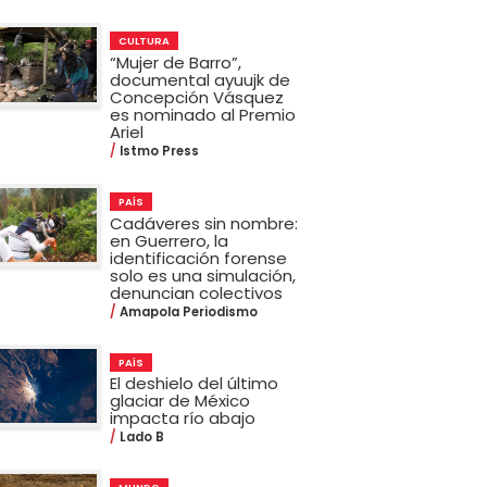
CULTURA
“Mujer de Barro”,
documental ayuujk de
Concepción Vásquez
es nominado al Premio
Ariel
Istmo Press
PAÍS
Cadáveres sin nombre:
en Guerrero, la
identificación forense
solo es una simulación,
denuncian colectivos
Amapola Periodismo
PAÍS
El deshielo del último
glaciar de México
impacta río abajo
Lado B