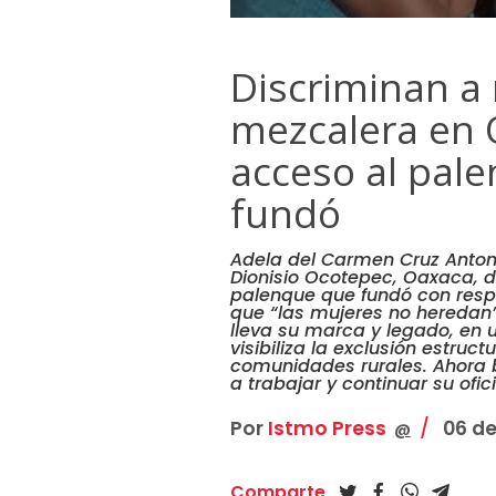
Discriminan a
mezcalera en 
acceso al pale
fundó
Adela del Carmen Cruz Anton
Dionisio Ocotepec, Oaxaca, 
palenque que fundó con resp
que “las mujeres no heredan”,
lleva su marca y legado, en 
visibiliza la exclusión estruc
comunidades rurales. Ahora 
a trabajar y continuar su ofic
Por
Istmo Press
06 de
@
Comparte