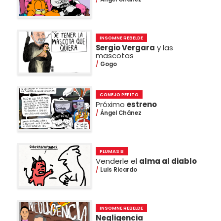
INSOMNE REBELDE
Sergio Vergara
y las
mascotas
Gogo
CONEJO PEPITO
Próximo
estreno
Ángel Chánez
PLUMAS B
Venderle el
alma al diablo
Luis Ricardo
INSOMNE REBELDE
Negligencia