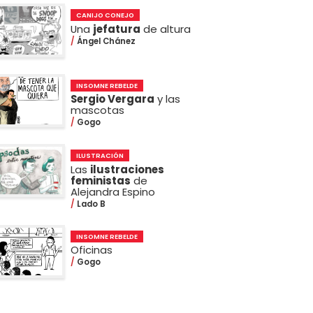
CANIJO CONEJO
Una
jefatura
de altura
Ángel Chánez
INSOMNE REBELDE
Sergio Vergara
y las
mascotas
Gogo
ILUSTRACIÓN
Las
ilustraciones
feministas
de
Alejandra Espino
Lado B
INSOMNE REBELDE
Oficinas
Gogo