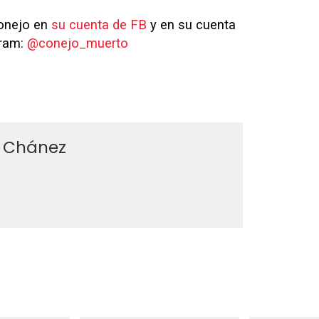
Conejo en
su cuenta de FB
y en su cuenta
gram:
@conejo_muerto
 Chánez