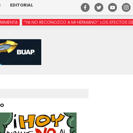
S
EDITORIAL
YA NO RECONOZCO A MI HERMANO”: LOS EFECTOS DE LA MANÓSFE
PO