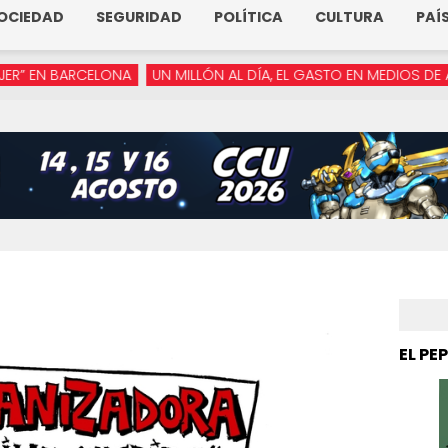
OCIEDAD
SEGURIDAD
POLÍTICA
CULTURA
PAÍ
CELONA
UN MILLÓN AL DÍA, EL GASTO EN MEDIOS DE ARMENTA
“
EL PE