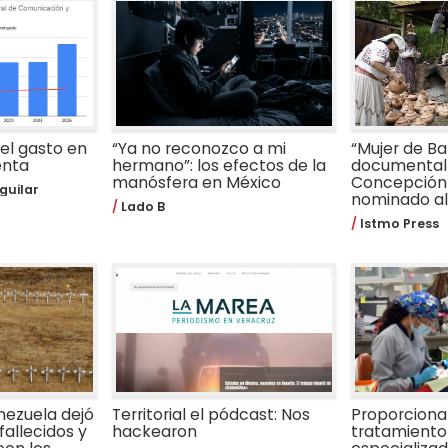
 el gasto en
“Ya no reconozco a mi
“Mujer de Bar
enta
hermano”: los efectos de la
documental 
manósfera en México
Concepción
guilar
nominado al 
Lado B
Istmo Press
nezuela dejó
Territorial el pódcast: Nos
Proporcion
fallecidos y
hackearon
tratamiento