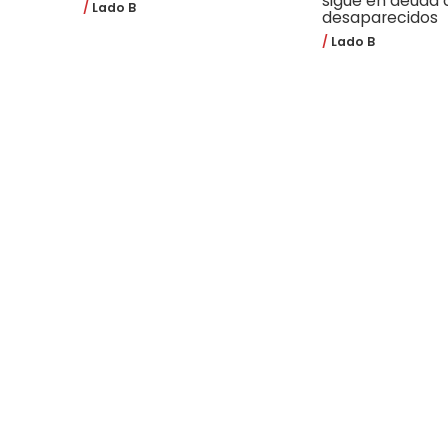
sigue en deuda 
Lado B
desaparecidos
Lado B