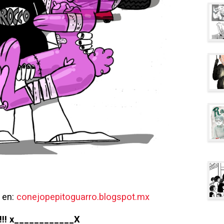
 en:
conejopepitoguarro.blogspot.mx
o!!! x____________X