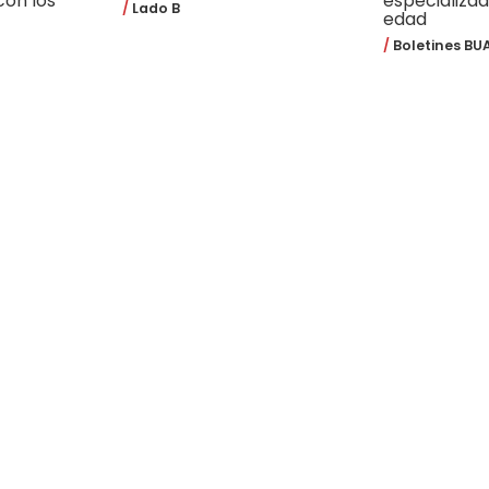
con los
especializa
Lado B
edad
Boletines BU