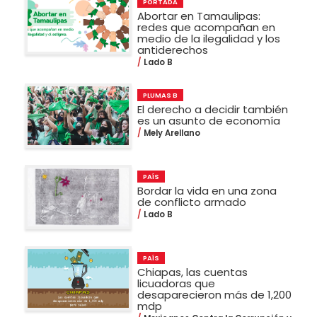
PORTADA
Abortar en Tamaulipas:
redes que acompañan en
medio de la ilegalidad y los
antiderechos
Lado B
PLUMAS B
El derecho a decidir también
es un asunto de economía
Mely Arellano
PAÍS
Bordar la vida en una zona
de conflicto armado
Lado B
PAÍS
Chiapas, las cuentas
licuadoras que
desaparecieron más de 1,200
mdp