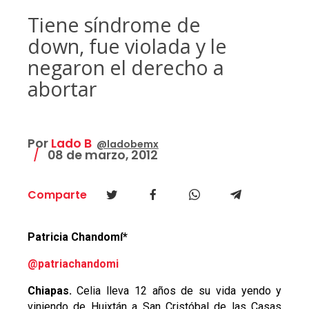
Tiene síndrome de
down, fue violada y le
negaron el derecho a
abortar
Por
Lado B
@ladobemx
08 de marzo, 2012
Comparte
Patricia Chandomí*
@patriachandomi
Chiapas.
Celia lleva 12 años de su vida yendo y
viniendo de Huixtán a San Cristóbal de las Casas