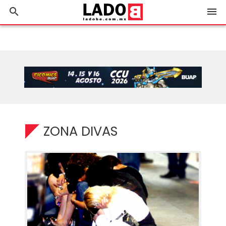
search
menu
ZONA DIVAS