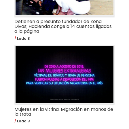
Detienen a presunto fundador de Zona
Divas; Hacienda congela 14 cuentas ligadas
a la página
Lado B
Mujeres en la vitrina. Migración en manos de
la trata
Lado B