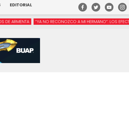
S
EDITORIAL
E ARMENTA
“YA NO RECONOZCO A MI HERMANO”: LOS EFECTOS D