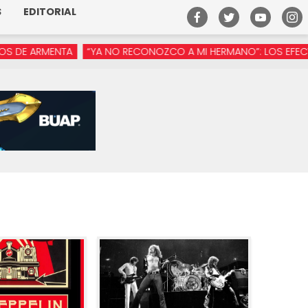
S
EDITORIAL
ARMENTA
“YA NO RECONOZCO A MI HERMANO”: LOS EFECTOS DE