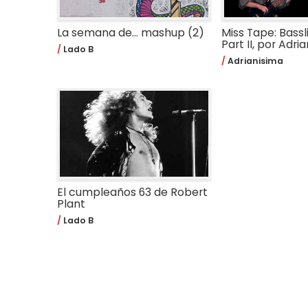
La semana de... mashup (2)
Miss Tape: Bassli
Part II, por Adri
Lado B
Adrianisima
El cumpleaños 63 de Robert
Plant
Lado B