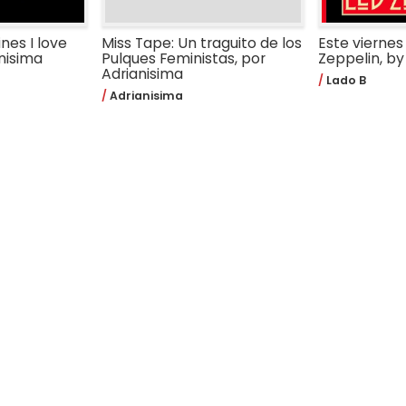
nes I love
Miss Tape: Un traguito de los
Este viernes
anisima
Pulques Feministas, por
Zeppelin, by
Adrianisima
Lado B
Adrianisima