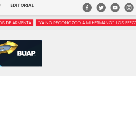
S
EDITORIAL
ARMENTA
“YA NO RECONOZCO A MI HERMANO”: LOS EFECTOS DE 