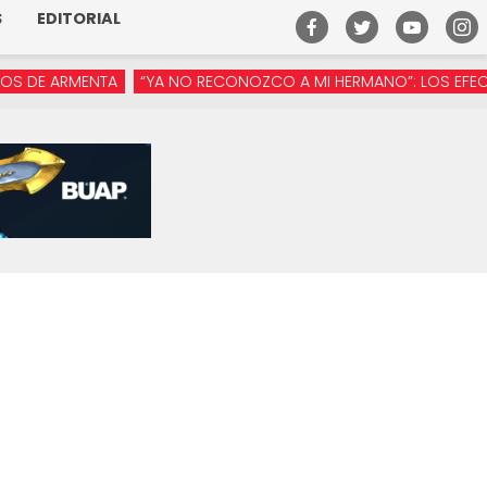
S
EDITORIAL
 ARMENTA
“YA NO RECONOZCO A MI HERMANO”: LOS EFECTOS DE