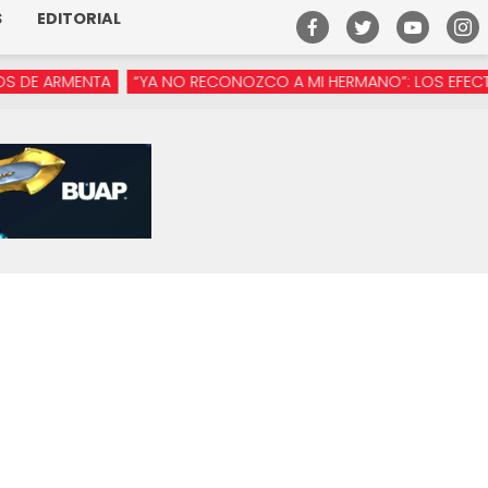
S
EDITORIAL
ARMENTA
“YA NO RECONOZCO A MI HERMANO”: LOS EFECTOS DE 