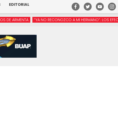
S
EDITORIAL
 ARMENTA
“YA NO RECONOZCO A MI HERMANO”: LOS EFECTOS DE