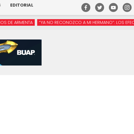
S
EDITORIAL
 ARMENTA
“YA NO RECONOZCO A MI HERMANO”: LOS EFECTOS D