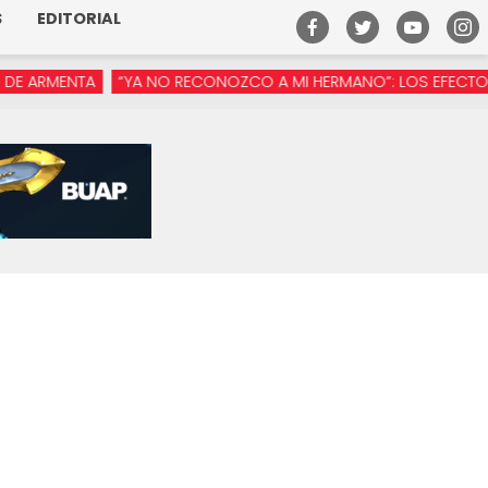
S
EDITORIAL
RMENTA
“YA NO RECONOZCO A MI HERMANO”: LOS EFECTOS DE L