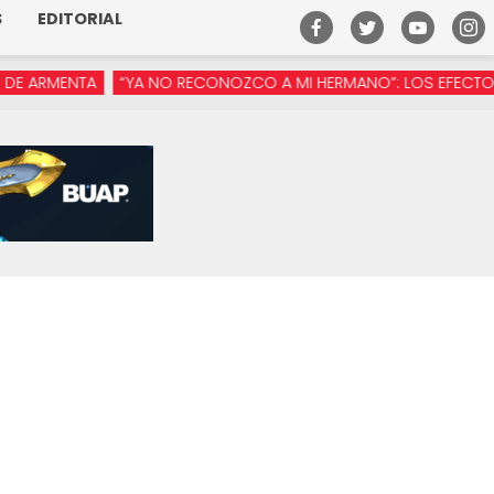
S
EDITORIAL
ARMENTA
“YA NO RECONOZCO A MI HERMANO”: LOS EFECTOS DE 