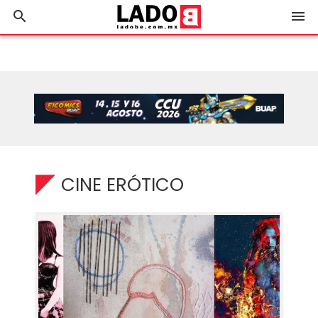
search
menu
CINE ERÓTICO