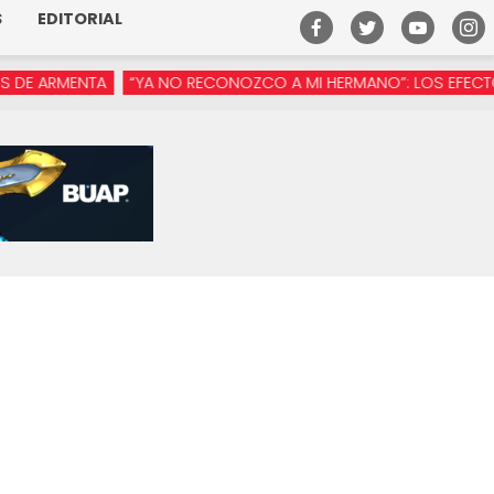
S
EDITORIAL
RMENTA
“YA NO RECONOZCO A MI HERMANO”: LOS EFECTOS DE 