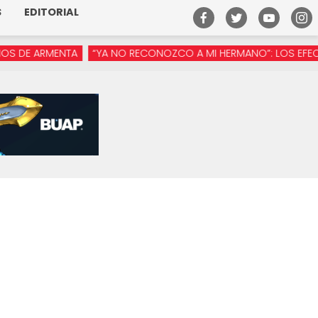
S
EDITORIAL
 ARMENTA
“YA NO RECONOZCO A MI HERMANO”: LOS EFECTOS DE