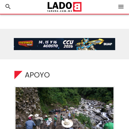
search
menu
APOYO